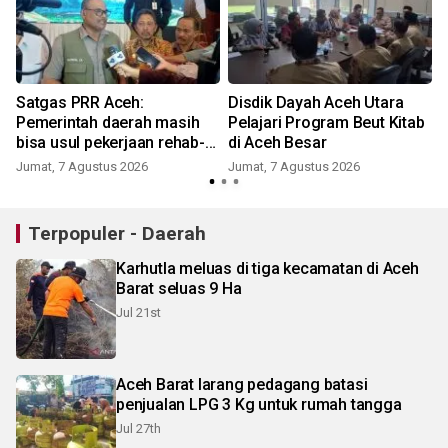
Satgas PRR Aceh:
Disdik Dayah Aceh Utara
Pemerintah daerah masih
Pelajari Program Beut Kitab
bisa usul pekerjaan rehab-
di Aceh Besar
rekon masuk Inpres
Jumat, 7 Agustus 2026
Jumat, 7 Agustus 2026
Terpopuler - Daerah
Karhutla meluas di tiga kecamatan di Aceh
Barat seluas 9 Ha
Jul 21st
Aceh Barat larang pedagang batasi
penjualan LPG 3 Kg untuk rumah tangga
Jul 27th