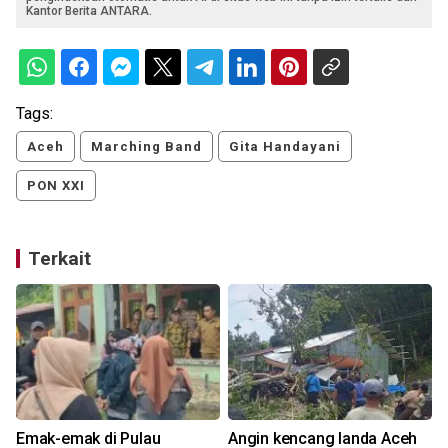
Kantor Berita ANTARA.
Tags:
Aceh
Marching Band
Gita Handayani
PON XXI
Terkait
Emak-emak di Pulau
Angin kencang landa Aceh