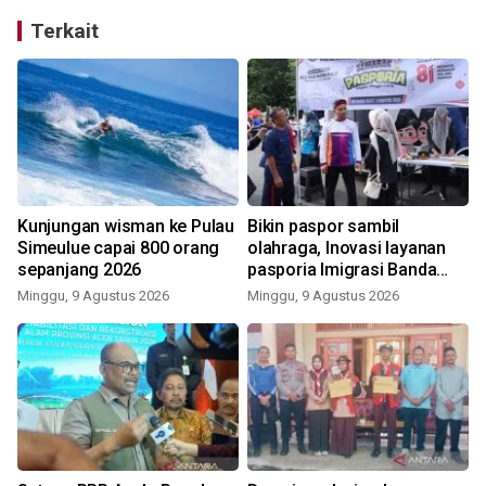
Terkait
Kunjungan wisman ke Pulau
Bikin paspor sambil
Simeulue capai 800 orang
olahraga, Inovasi layanan
sepanjang 2026
pasporia Imigrasi Banda
Aceh buat CFD makin ceria
Minggu, 9 Agustus 2026
Minggu, 9 Agustus 2026