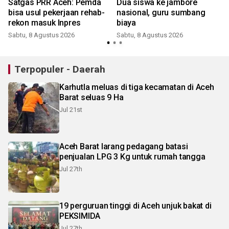
Satgas PRR Aceh: Pemda
Dua siswa ke jambore
bisa usul pekerjaan rehab-
nasional, guru sumbang
rekon masuk Inpres
biaya
Sabtu, 8 Agustus 2026
Sabtu, 8 Agustus 2026
Terpopuler - Daerah
Karhutla meluas di tiga kecamatan di Aceh
Barat seluas 9 Ha
Jul 21st
Aceh Barat larang pedagang batasi
penjualan LPG 3 Kg untuk rumah tangga
Jul 27th
19 perguruan tinggi di Aceh unjuk bakat di
PEKSIMIDA
Jul 27th