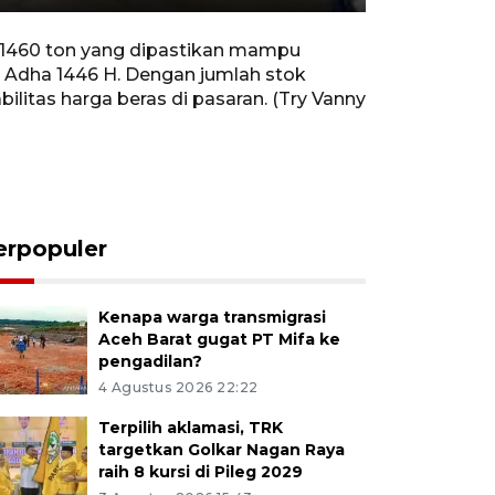
Rewind
Forward
Settings
PIP
Enter
10s
10s
fullscreen
 1460 ton yang dipastikan mampu
 Adha 1446 H. Dengan jumlah stok
litas harga beras di pasaran. (Try Vanny
erpopuler
Kenapa warga transmigrasi
Aceh Barat gugat PT Mifa ke
pengadilan?
4 Agustus 2026 22:22
Terpilih aklamasi, TRK
targetkan Golkar Nagan Raya
raih 8 kursi di Pileg 2029