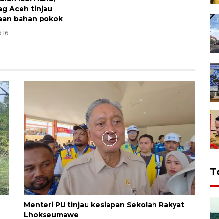
ag Aceh tinjau
aan bahan pokok
6:16
T
Menteri PU tinjau kesiapan Sekolah Rakyat
Lhokseumawe