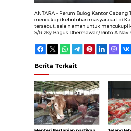
Unmute
Play
ANTARA - Perum Bulog Kantor Cabang Ta
mencukupi kebutuhan masyarakat di Kab
tersebut, selain aman untuk mencukupi k
S/Rizky Bagus Dhermawan/Rinto A Navi
Berita Terkait
Menteri Pertanian pastikan
Jelang leb