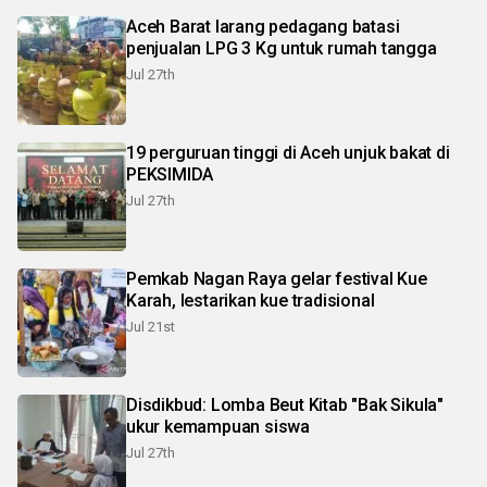
Aceh Barat larang pedagang batasi
penjualan LPG 3 Kg untuk rumah tangga
Jul 27th
19 perguruan tinggi di Aceh unjuk bakat di
PEKSIMIDA
Jul 27th
Pemkab Nagan Raya gelar festival Kue
Karah, lestarikan kue tradisional
Jul 21st
Disdikbud: Lomba Beut Kitab "Bak Sikula"
ukur kemampuan siswa
Jul 27th