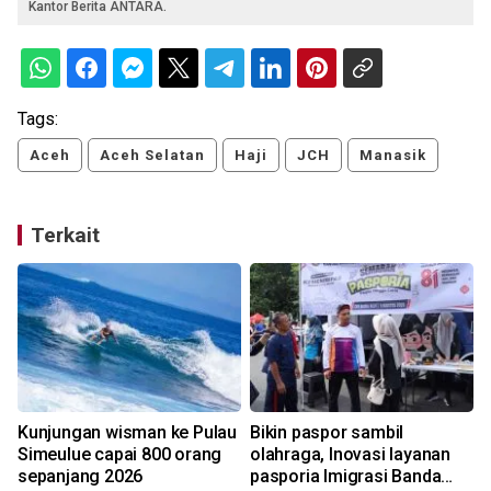
Kantor Berita ANTARA.
Tags:
Aceh
Aceh Selatan
Haji
JCH
Manasik
Terkait
Kunjungan wisman ke Pulau
Bikin paspor sambil
Simeulue capai 800 orang
olahraga, Inovasi layanan
sepanjang 2026
pasporia Imigrasi Banda