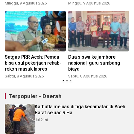
Aceh buat CFD makin ceria
Minggu, 9 Agustus 2026
Minggu, 9 Agustus 2026
Satgas PRR Aceh: Pemda
Dua siswa ke jambore
bisa usul pekerjaan rehab-
nasional, guru sumbang
rekon masuk Inpres
biaya
Sabtu, 8 Agustus 2026
Sabtu, 8 Agustus 2026
Terpopuler - Daerah
Karhutla meluas di tiga kecamatan di Aceh
Barat seluas 9 Ha
Jul 21st