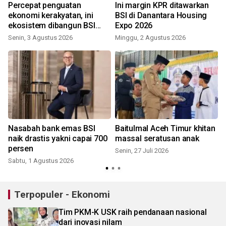
Percepat penguatan
Ini margin KPR ditawarkan
ekonomi kerakyatan, ini
BSI di Danantara Housing
ekosistem dibangun BSI
Expo 2026
bersama Danantara
Senin, 3 Agustus 2026
Minggu, 2 Agustus 2026
K
Nasabah bank emas BSI
Baitulmal Aceh Timur khitan
naik drastis yakni capai 700
massal seratusan anak
persen
Senin, 27 Juli 2026
Sabtu, 1 Agustus 2026
R
Terpopuler - Ekonomi
Tim PKM-K USK raih pendanaan nasional
dari inovasi nilam