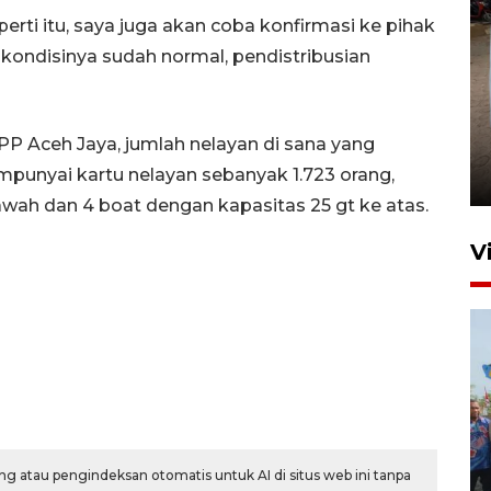
perti itu, saya juga akan coba konfirmasi ke pihak
kondisinya sudah normal, pendistribusian
FOTO - Arus libur Panjang ke
PP Aceh Jaya, jumlah nelayan di sana yang
Sabang meningkat
mpunyai kartu nelayan sebanyak 1.723 orang,
2 Juni 2026 10:33
wah dan 4 boat dengan kapasitas 25 gt ke atas.
V
Pemkot Lhokseumawe siap
g atau pengindeksan otomatis untuk AI di situs web ini tanpa
terima peralihan RSUD Cut