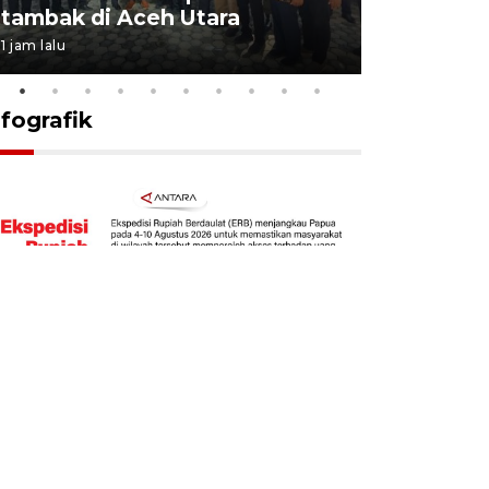
tambak di Aceh Utara
kekebala
1 jam lalu
1 jam lalu
nfografik