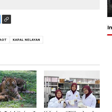
Meutia
31 Juli 2026 20:28
I
LAOT
KAPAL NELAYAN