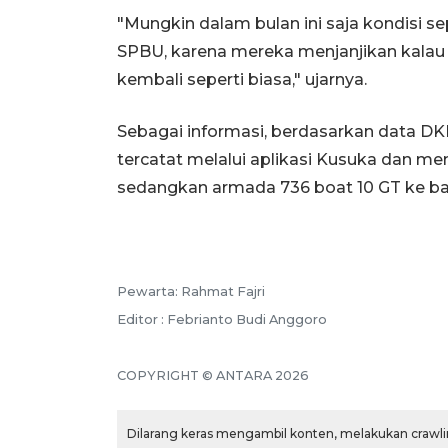
"Mungkin dalam bulan ini saja kondisi se
SPBU, karena mereka menjanjikan kalau 
kembali seperti biasa," ujarnya.
Sebagai informasi, berdasarkan data DK
tercatat melalui aplikasi Kusuka dan me
sedangkan armada 736 boat 10 GT ke ba
Pewarta: Rahmat Fajri
Editor : Febrianto Budi Anggoro
COPYRIGHT © ANTARA 2026
Dilarang keras mengambil konten, melakukan crawlin