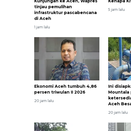
Kunjungan ke Aceh, Wapres
Kenapa Ki
tinjau pemulihan
5 jam lalu
infrastruktur pascabencana
di Aceh
1 jam lalu
Ekonomi Aceh tumbuh 4,86
Ini disia
persen triwulan II 2026
Mountala 
ketersedia
20 jam lalu
Aceh Bes
20 jam lalu