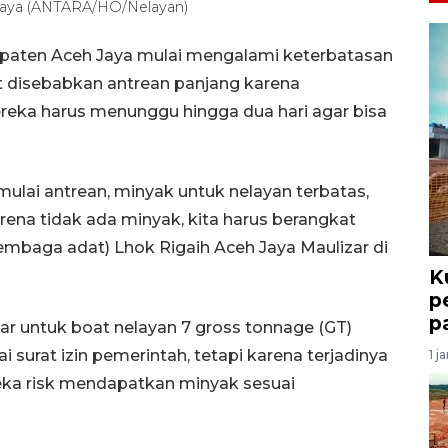
eh Jaya (ANTARA/HO/Nelayan)
paten Aceh Jaya mulai mengalami keterbatasan
 disebabkan antrean panjang karena
reka harus menunggu hingga dua hari agar bisa
ulai antrean, minyak untuk nelayan terbatas,
 karena tidak ada minyak, kita harus berangkat
lembaga adat) Lhok Rigaih Aceh Jaya Maulizar di
K
p
p
ar untuk boat nelayan 7 gross tonnage (GT)
ai surat izin pemerintah, tetapi karena terjadinya
1 j
eka risk mendapatkan minyak sesuai