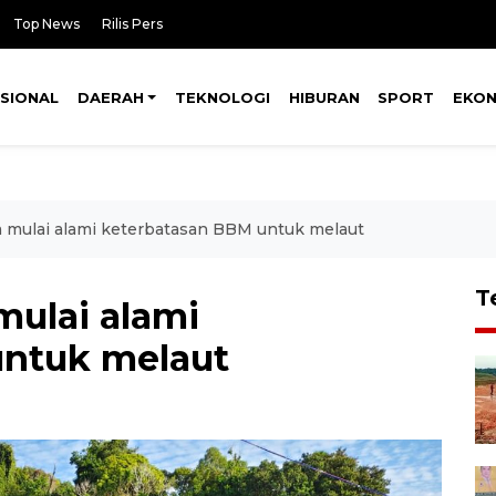
Top News
Rilis Pers
SIONAL
DAERAH
TEKNOLOGI
HIBURAN
SPORT
EKO
a mulai alami keterbatasan BBM untuk melaut
T
mulai alami
untuk melaut