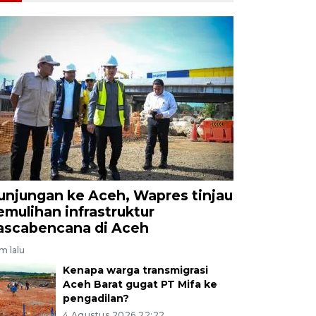
unjungan ke Aceh, Wapres tinjau
emulihan infrastruktur
ascabencana di Aceh
am lalu
Kenapa warga transmigrasi
Aceh Barat gugat PT Mifa ke
pengadilan?
4 Agustus 2026 22:22