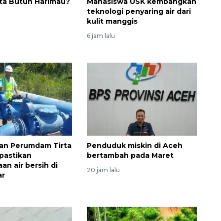
ta Butuh Harimau?
Mahasiswa USK kembangkan
teknologi penyaring air dari
kulit manggis
6 jam lalu
Sinyal positif perekonomian
pkan Perumdam Tirta
Penduduk miskin di Aceh
Indonesia
pastikan
bertambah pada Maret
2026-08-05 15:00:00
an air bersih di
20 jam lalu
ar