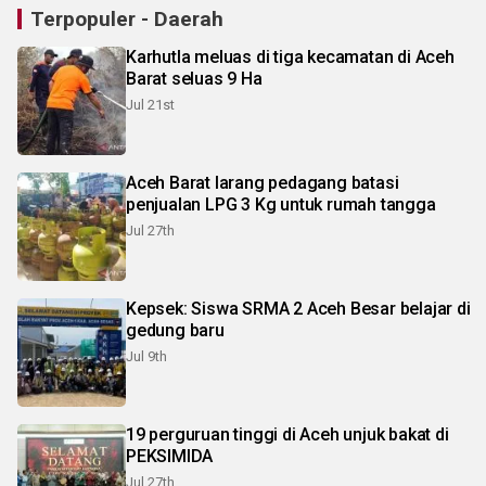
Terpopuler - Daerah
Karhutla meluas di tiga kecamatan di Aceh
Barat seluas 9 Ha
Jul 21st
Aceh Barat larang pedagang batasi
penjualan LPG 3 Kg untuk rumah tangga
Jul 27th
Kepsek: Siswa SRMA 2 Aceh Besar belajar di
gedung baru
Jul 9th
19 perguruan tinggi di Aceh unjuk bakat di
PEKSIMIDA
Jul 27th