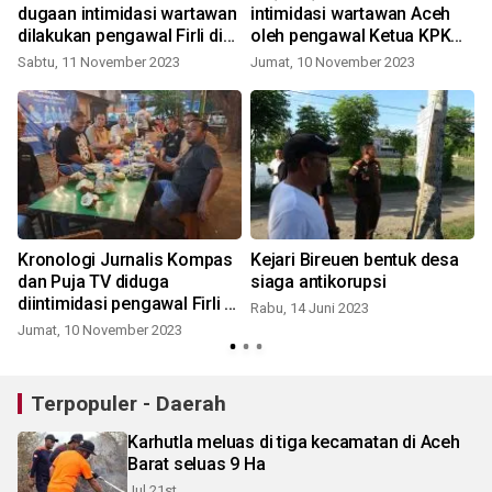
dugaan intimidasi wartawan
intimidasi wartawan Aceh
dilakukan pengawal Firli di
oleh pengawal Ketua KPK
Aceh
Firli Bahuri
Sabtu, 11 November 2023
Jumat, 10 November 2023
2
Kronologi Jurnalis Kompas
Kejari Bireuen bentuk desa
dan Puja TV diduga
siaga antikorupsi
diintimidasi pengawal Firli di
Rabu, 14 Juni 2023
Aceh
Jumat, 10 November 2023
Terpopuler - Daerah
Karhutla meluas di tiga kecamatan di Aceh
Barat seluas 9 Ha
Jul 21st