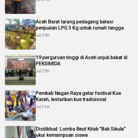
Aceh Barat larang pedagang batasi
penjualan LPG 3 Kg untuk rumah tangga
Jul 27th
19 perguruan tinggi di Aceh unjuk bakat di
PEKSIMIDA
Jul 27th
Pemkab Nagan Raya gelar festival Kue
Karah, lestarikan kue tradisional
Jul 21st
Disdikbud: Lomba Beut Kitab "Bak Sikula"
ukur kemampuan siswa