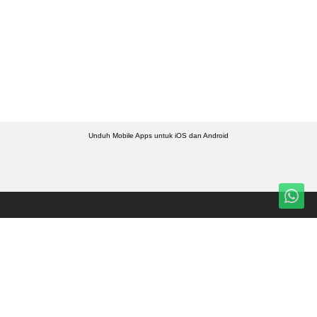
Unduh Mobile Apps untuk iOS dan Android
Jelajahi ANTARA News Aceh
Nasional
Foto
Daerah
Video
Teknologi
Ketentuan Penggunaan