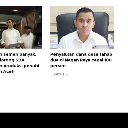
n semen banyak,
Penyaluran dana desa tahap
dorong SBA
dua di Nagan Raya capai 100
n produksi penuhi
persen
n Aceh
16 jam lalu