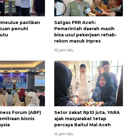
imeulue pastikan
Satgas PRR Aceh:
tuan penuhi
Pemerintah daerah masih
mutu
bisa usul pekerjaan rehab-
rekon masuk Inpres
10 jam lalu
132 ribu keluarga graduasi dari
kemiskinan
2026-08-07 06:45:00
ness Forum (ABF)
Setor zakat Rp10 juta, YARA
emitraan bisnis
ajak masyarakat tetap
ysia
percaya Baitul Mal Aceh
14 jam lalu