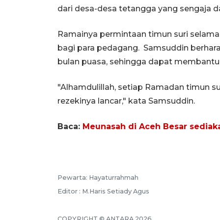
dari desa-desa tetangga yang sengaja d
Ramainya permintaan timun suri selam
bagi para pedagang. Samsuddin berharap t
bulan puasa, sehingga dapat membantu
"Alhamdulillah, setiap Ramadan timun sur
rezekinya lancar," kata Samsuddin.
Baca:
Meunasah di Aceh Besar sediak
Pewarta: Hayaturrahmah
Editor : M.Haris Setiady Agus
COPYRIGHT © ANTARA 2026