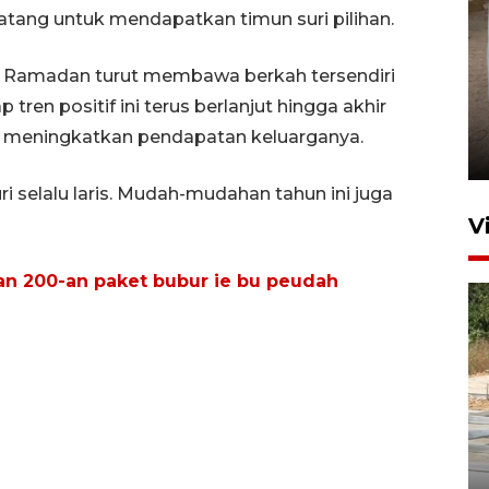
atang untuk mendapatkan timun suri pilihan.
a Ramadan turut membawa berkah tersendiri
FOTO - Arus libur Panjang ke
ren positif ini terus berlanjut hingga akhir
Sabang meningkat
 meningkatkan pendapatan keluarganya.
2 Juni 2026 10:33
i selalu laris. Mudah-mudahan tahun ini juga
V
an 200-an paket bubur ie bu peudah
Dinkes Lhokseumawe uji
kualitas air Sekolah Rakyat