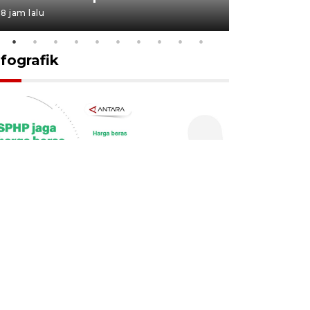
8 jam lalu
15 jam lalu
nfografik