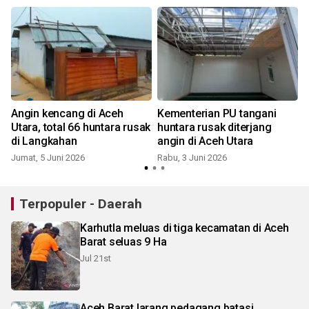
Angin kencang di Aceh
Kementerian PU tangani
Utara, total 66 huntara rusak
huntara rusak diterjang
di Langkahan
angin di Aceh Utara
Jumat, 5 Juni 2026
Rabu, 3 Juni 2026
S
Terpopuler - Daerah
Karhutla meluas di tiga kecamatan di Aceh
Barat seluas 9 Ha
Jul 21st
Aceh Barat larang pedagang batasi