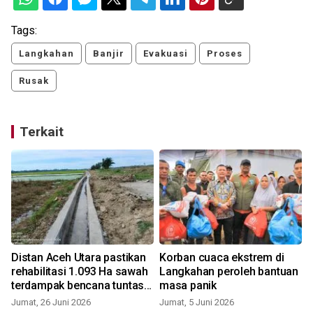
Tags:
Langkahan
Banjir
Evakuasi
Proses
Rusak
Terkait
Distan Aceh Utara pastikan
Korban cuaca ekstrem di
rehabilitasi 1.093 Ha sawah
Langkahan peroleh bantuan
terdampak bencana tuntas
masa panik
a
2026
Jumat, 26 Juni 2026
Jumat, 5 Juni 2026
R