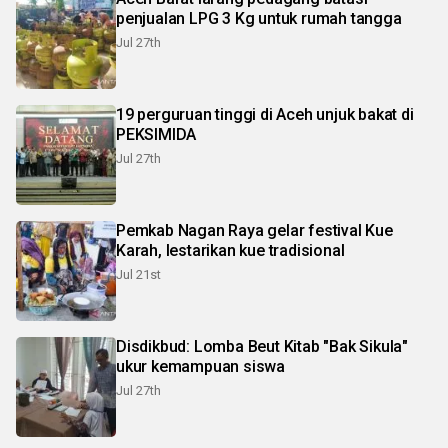
penjualan LPG 3 Kg untuk rumah tangga
Jul 27th
19 perguruan tinggi di Aceh unjuk bakat di
PEKSIMIDA
Jul 27th
Pemkab Nagan Raya gelar festival Kue
Karah, lestarikan kue tradisional
Jul 21st
Disdikbud: Lomba Beut Kitab "Bak Sikula"
ukur kemampuan siswa
Jul 27th