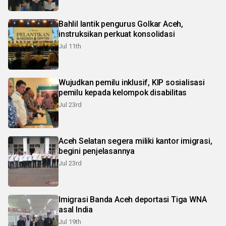
Bahlil lantik pengurus Golkar Aceh,
instruksikan perkuat konsolidasi
Jul 11th
Wujudkan pemilu inklusif, KIP sosialisasi
pemilu kepada kelompok disabilitas
Jul 23rd
Aceh Selatan segera miliki kantor imigrasi,
begini penjelasannya
Jul 23rd
Imigrasi Banda Aceh deportasi Tiga WNA
asal India
Jul 19th