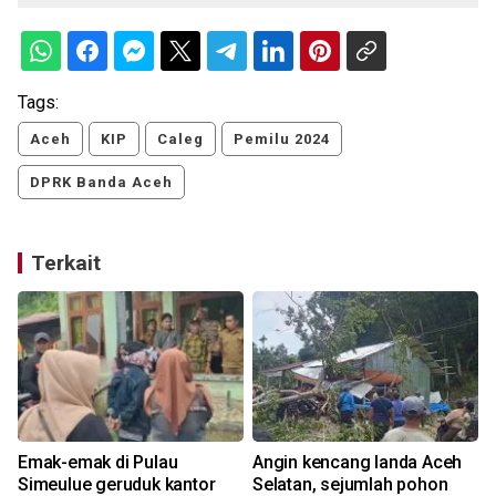
Tags:
Aceh
KIP
Caleg
Pemilu 2024
DPRK Banda Aceh
Terkait
Emak-emak di Pulau
Angin kencang landa Aceh
,
Simeulue geruduk kantor
Selatan, sejumlah pohon