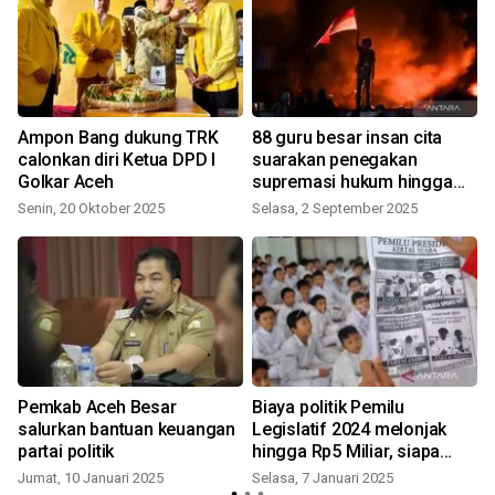
Ampon Bang dukung TRK
88 guru besar insan cita
calonkan diri Ketua DPD I
suarakan penegakan
Golkar Aceh
supremasi hukum hingga
berantas KKN
Senin, 20 Oktober 2025
Selasa, 2 September 2025
Pemkab Aceh Besar
Biaya politik Pemilu
salurkan bantuan keuangan
Legislatif 2024 melonjak
partai politik
hingga Rp5 Miliar, siapa
yang paling diuntungkan?
Jumat, 10 Januari 2025
Selasa, 7 Januari 2025