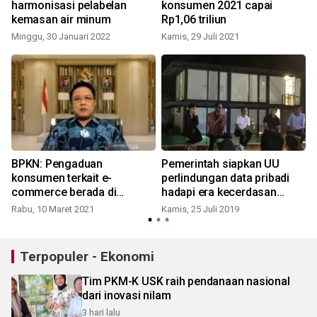
harmonisasi pelabelan
konsumen 2021 capai
kemasan air minum
Rp1,06 triliun
R
Minggu, 30 Januari 2022
Kamis, 29 Juli 2021
BPKN: Pengaduan
Pemerintah siapkan UU
konsumen terkait e-
perlindungan data pribadi
commerce berada di
hadapi era kecerdasan
peringkat pertama
buatan
Rabu, 10 Maret 2021
Kamis, 25 Juli 2019
S
Terpopuler - Ekonomi
Tim PKM-K USK raih pendanaan nasional
dari inovasi nilam
3 hari lalu