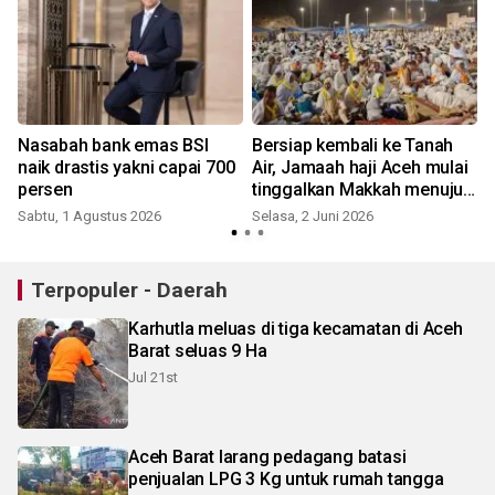
Nasabah bank emas BSI
Bersiap kembali ke Tanah
naik drastis yakni capai 700
Air, Jamaah haji Aceh mulai
persen
tinggalkan Makkah menuju
S
Madinah
Sabtu, 1 Agustus 2026
Selasa, 2 Juni 2026
Terpopuler - Daerah
Karhutla meluas di tiga kecamatan di Aceh
Barat seluas 9 Ha
Jul 21st
Aceh Barat larang pedagang batasi
penjualan LPG 3 Kg untuk rumah tangga