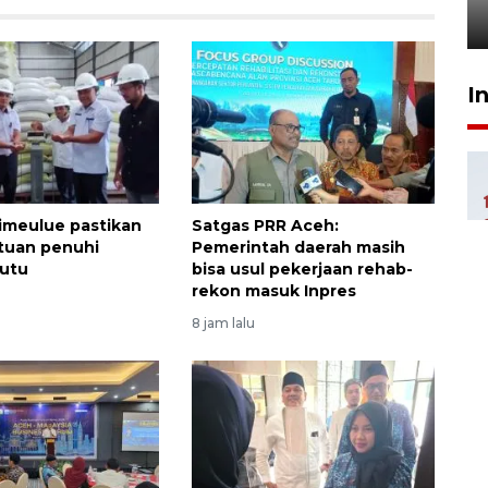
3 Agustus 2026 18:35
I
imeulue pastikan
Satgas PRR Aceh:
tuan penuhi
Pemerintah daerah masih
mutu
bisa usul pekerjaan rehab-
rekon masuk Inpres
8 jam lalu