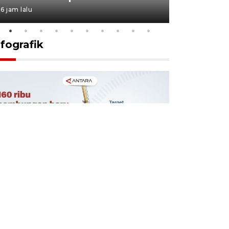
6 jam lalu
13 jam lalu
nfografik