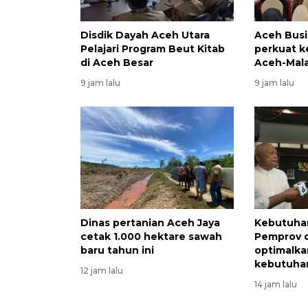
Disdik Dayah Aceh Utara
Aceh Busi
Pelajari Program Beut Kitab
perkuat k
di Aceh Besar
Aceh-Mala
9 jam lalu
9 jam lalu
Dinas pertanian Aceh Jaya
Kebutuha
cetak 1.000 hektare sawah
Pemprov 
baru tahun ini
optimalka
kebutuha
12 jam lalu
14 jam lalu