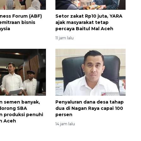
ness Forum (ABF)
Setor zakat Rp10 juta, YARA
emitraan bisnis
ajak masyarakat tetap
ysia
percaya Baitul Mal Aceh
11 jam lalu
Ekonomi triwulan II-2026
tumbuh 5,29 persen
2026-08-06 18:45:00
n semen banyak,
Penyaluran dana desa tahap
dorong SBA
dua di Nagan Raya capai 100
n produksi penuhi
persen
n Aceh
14 jam lalu