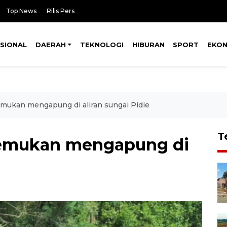
Top News
Rilis Pers
SIONAL
DAERAH
TEKNOLOGI
HIBURAN
SPORT
EKO
emukan mengapung di aliran sungai Pidie
T
itemukan mengapung di