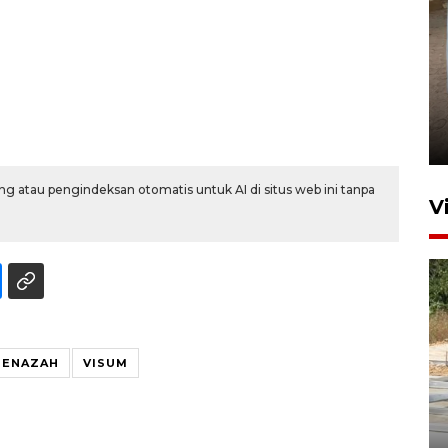
FOTO - Arus libur Panjang ke
Sabang meningkat
2 Juni 2026 10:33
g atau pengindeksan otomatis untuk AI di situs web ini tanpa
V
JENAZAH
VISUM
Dinkes Lhokseumawe uji
kualitas air Sekolah Rakyat