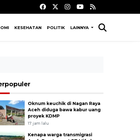
NOMI
KESEHATAN
POLITIK
LAINNYA
erpopuler
Oknum keuchik di Nagan Raya
Aceh diduga bawa kabur uang
proyek KDMP
17 jam lalu
Kenapa warga transmigrasi