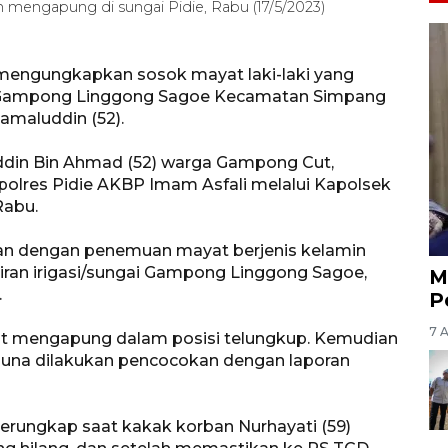
n mengapung di sungai Pidie, Rabu (17/5/2023)
h mengungkapkan sosok mayat laki-laki yang
i Gampong Linggong Sagoe Kecamatan Simpang
amaluddin (52).
uddin Bin Ahmad (52) warga Gampong Cut,
lres Pidie AKBP Imam Asfali melalui Kapolsek
Rabu.
n dengan penemuan mayat berjenis kelamin
aliran irigasi/sungai Gampong Linggong Sagoe,
M
.
P
7 
ut mengapung dalam posisi telungkup. Kemudian
i guna dilakukan pencocokan dengan laporan
erungkap saat kakak korban Nurhayati (59)