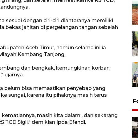
 hilang, dan setelah memastikan ke RS TCD,
 kandungnya.
 sesuai dengan ciri-ciri diantaranya memiliki
nda bekas jahitan di pergelangan tangan sebelah
Kabupaten Aceh Timur, namun selama ini ia
 wilayah Kembang Tanjong.
engembang dan bengkak, kemungkinan korban
" ujarnya.
nya belum bisa memastikan penyebab yang
 sungai, karena itu pihaknya masih terus
F
kematiannya, masih kita dalami, dan sekarang
S TCD Sigli," demikian Ipda Efendi.