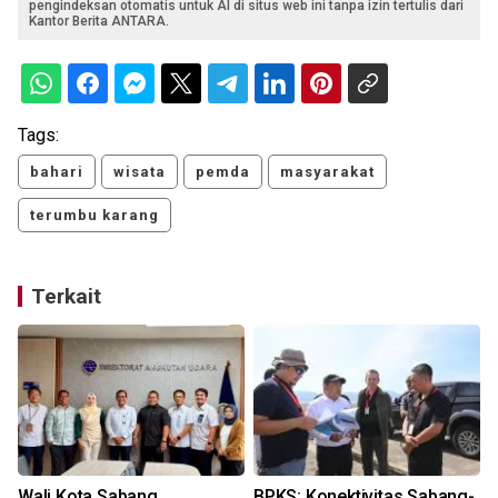
pengindeksan otomatis untuk AI di situs web ini tanpa izin tertulis dari
Kantor Berita ANTARA.
Tags:
bahari
wisata
pemda
masyarakat
terumbu karang
Terkait
Wali Kota Sabang
BPKS: Konektivitas Sabang-