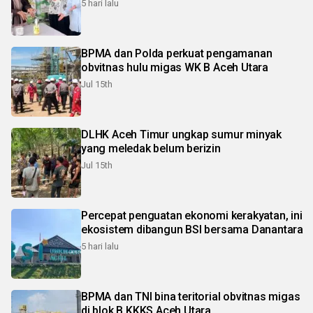
5 hari lalu
BPMA dan Polda perkuat pengamanan
obvitnas hulu migas WK B Aceh Utara
Jul 15th
DLHK Aceh Timur ungkap sumur minyak
yang meledak belum berizin
Jul 15th
Percepat penguatan ekonomi kerakyatan, ini
ekosistem dibangun BSI bersama Danantara
5 hari lalu
BPMA dan TNI bina teritorial obvitnas migas
di blok B KKKS Aceh Utara