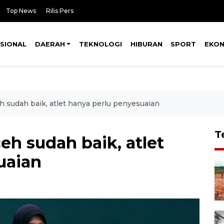
Top News
Rilis Pers
SIONAL
DAERAH
TEKNOLOGI
HIBURAN
SPORT
EKO
 sudah baik, atlet hanya perlu penyesuaian
T
h sudah baik, atlet
uaian