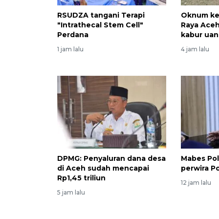
RSUDZA tangani Terapi
Oknum ke
"Intrathecal Stem Cell"
Raya Ace
Perdana
kabur ua
1 jam lalu
4 jam lalu
DPMG: Penyaluran dana desa
Mabes Pol
di Aceh sudah mencapai
perwira P
Rp1,45 triliun
12 jam lalu
5 jam lalu