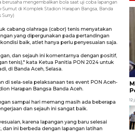
a berusaha mengembalikan bola saat uji coba lapangan
h-Sumut di Komplek Stadion Harapan Bangsa, Banda
 Surry)
uk cabang olahraga (cabor) tenis menyatakan
pangan yang dipergunakan pada pertandingan
disi baik, atlet hanya perlu penyesuaian saja.
gan, dan sejauh ini komentarnya dengan positif,
gan tenis)," kata Ketua Panitia PON 2024 untuk
di, di Banda Aceh, Selasa.
n di sela-sela pelaksanaan tes event PON Aceh-
M
adion Harapan Bangsa Banda Aceh.
P
12 
angan sampai hari memang masih ada beberapa
ngerjaan dan sejauh ini sangat baik.
yesuaian, karena lapangan yang baru selesai
, dan ini berbeda dengan lapangan latihan