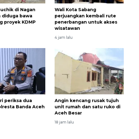
uchik di Nagan
Wali Kota Sabang
h diduga bawa
perjuangkan kembali rute
ng proyek KDMP
penerbangan untuk akses
wisatawan
4 jam lalu
Ekspedisi Rupiah Berdaulat
2026 sambangi Papua
2026-08-06 13:15:00
ri periksa dua
Angin kencang rusak tujuh
olresta Banda Aceh
unit rumah dan satu ruko di
Aceh Besar
18 jam lalu