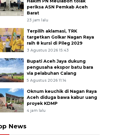
Hakim PN Meulaboh tolak
periksa ASN Pemkab Aceh
Barat
23 jam lalu
Terpilih aklamasi, TRK
targetkan Golkar Nagan Raya
raih 8 kursi di Pileg 2029
3 Agustus 2026 15:43
Bupati Aceh Jaya dukung
pengusaha ekspor batu bara
via pelabuhan Calang
5 Agustus 2026 11:14
Oknum keuchik di Nagan Raya
Aceh diduga bawa kabur uang
proyek KDMP
4 jam lalu
op News