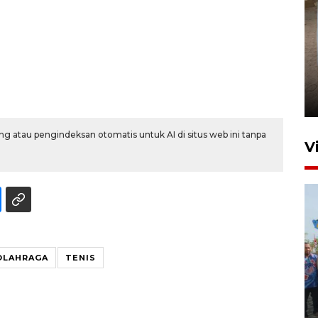
FOTO - Arus libur Panjang ke
Sabang meningkat
2 Juni 2026 10:33
g atau pengindeksan otomatis untuk AI di situs web ini tanpa
V
OLAHRAGA
TENIS
Pemkot Lhokseumawe siap
terima peralihan RSUD Cut
Meutia