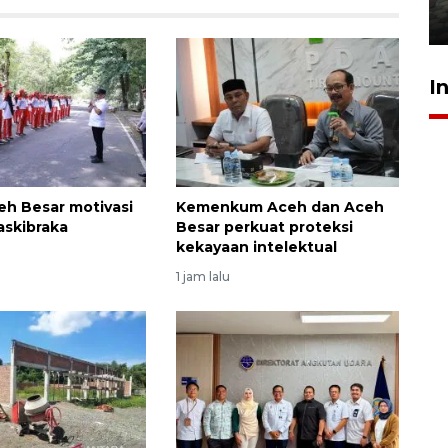
31 Juli 2026 20:28
I
eh Besar motivasi
Kemenkum Aceh dan Aceh
askibraka
Besar perkuat proteksi
kekayaan intelektual
1 jam lalu