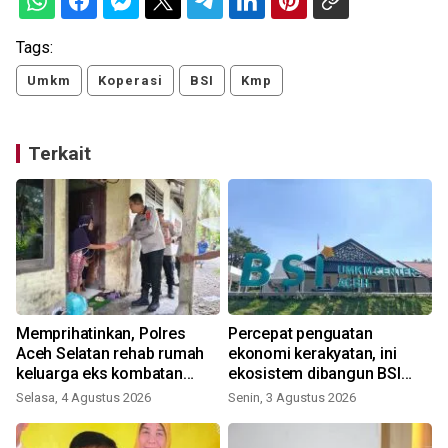
Tags:
Umkm
Koperasi
BSI
Kmp
Terkait
Memprihatinkan, Polres
Percepat penguatan
i
Aceh Selatan rehab rumah
ekonomi kerakyatan, ini
keluarga eks kombatan
ekosistem dibangun BSI
GAM
bersama Danantara
Selasa, 4 Agustus 2026
Senin, 3 Agustus 2026
J