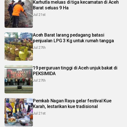
Karhutla meluas di tiga kecamatan di Aceh
Barat seluas 9 Ha
Jul 21st
Aceh Barat larang pedagang batasi
penjualan LPG 3 Kg untuk rumah tangga
Jul 27th
19 perguruan tinggi di Aceh unjuk bakat di
PEKSIMIDA
Jul 27th
Pemkab Nagan Raya gelar festival Kue
Karah, lestarikan kue tradisional
Jul 21st