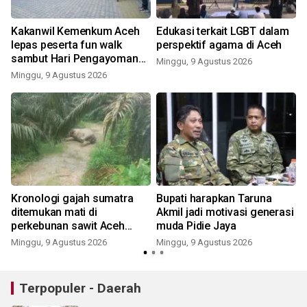
Kakanwil Kemenkum Aceh
Edukasi terkait LGBT dalam
lepas peserta fun walk
perspektif agama di Aceh
sambut Hari Pengayoman
Minggu, 9 Agustus 2026
ke-81
Minggu, 9 Agustus 2026
Kronologi gajah sumatra
Bupati harapkan Taruna
ditemukan mati di
Akmil jadi motivasi generasi
perkebunan sawit Aceh
muda Pidie Jaya
Tamiang
Minggu, 9 Agustus 2026
Minggu, 9 Agustus 2026
Terpopuler - Daerah