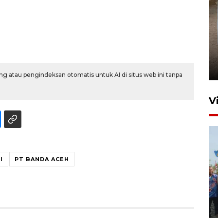
FOTO - Arus libur Panjang ke
Sabang meningkat
2 Juni 2026 10:33
g atau pengindeksan otomatis untuk AI di situs web ini tanpa
V
I
PT BANDA ACEH
Pemkot Lhokseumawe siap
terima peralihan RSUD Cut
Meutia