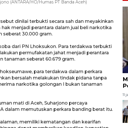
arjono (ANTARA/HO/Humas PT Banda Aceh)
sebut dinilai terbukti secara sah dan meyakinkan
hak menjadi perantara dalam jual beli narkotika
n seberat 30.000 gram.
oba dari PN Lhoksukon. Para terdakwa terbukti
lakukan permufakatan jahat menjadi perantara
an tanaman seberat 60.679 gram.
N Lhokseumawe, para terdakwa dalam perkara
inkan bersalah melakukan tindak pidana tanpa
M
erima narkotika golongan I bukan tanaman
P
11 
man mati di Aceh, Suharjono percaya
A dalam memutuskan perkara banding berat itu.
galaman, memiliki kematangan dan kearifan