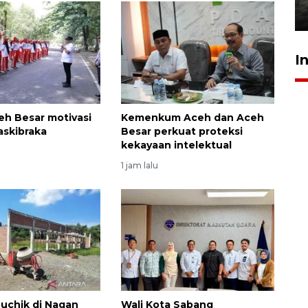
31 Juli 2026 20:28
I
eh Besar motivasi
Kemenkum Aceh dan Aceh
askibraka
Besar perkuat proteksi
kekayaan intelektual
1 jam lalu
uchik di Nagan
Wali Kota Sabang