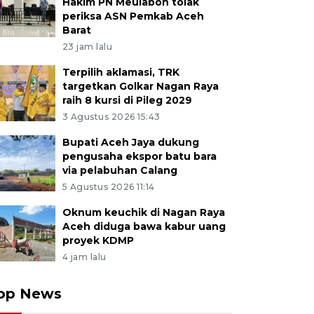
Hakim PN Meulaboh tolak
periksa ASN Pemkab Aceh
Barat
23 jam lalu
Terpilih aklamasi, TRK
targetkan Golkar Nagan Raya
raih 8 kursi di Pileg 2029
3 Agustus 2026 15:43
Bupati Aceh Jaya dukung
pengusaha ekspor batu bara
via pelabuhan Calang
5 Agustus 2026 11:14
Oknum keuchik di Nagan Raya
Aceh diduga bawa kabur uang
proyek KDMP
4 jam lalu
op News