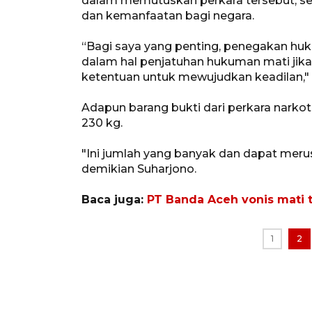
dalam memutuskan perkara tersebut, se
dan kemanfaatan bagi negara.
“Bagi saya yang penting, penegakan hu
dalam hal penjatuhan hukuman mati jik
ketentuan untuk mewujudkan keadilan," 
Adapun barang bukti dari perkara narko
230 kg.
"Ini jumlah yang banyak dan dapat meru
demikian Suharjono.
Baca juga:
PT Banda Aceh vonis mati 
1
2