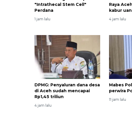
"Intrathecal Stem Cell"
Raya Ace
Perdana
kabur ua
1 jam lalu
4 jam lalu
DPMG: Penyaluran dana desa
Mabes Pol
di Aceh sudah mencapai
perwira P
Rp1,45 triliun
11 jam lalu
4 jam lalu