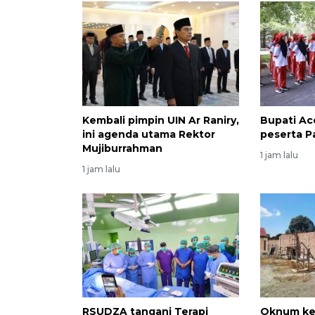
Kembali pimpin UIN Ar Raniry,
Bupati Ac
ini agenda utama Rektor
peserta P
Mujiburrahman
1 jam lalu
1 jam lalu
RSUDZA tangani Terapi
Oknum ke