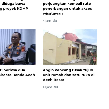
h diduga bawa
perjuangkan kembali rute
ng proyek KDMP
penerbangan untuk akses
wisatawan
4 jam lalu
Ekspedisi Rupiah Berdaulat
2026 sambangi Papua
ri periksa dua
Angin kencang rusak tujuh
2026-08-06 13:15:00
olresta Banda Aceh
unit rumah dan satu ruko di
Aceh Besar
18 jam lalu