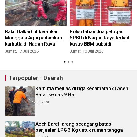
Balai Dalkarhut kerahkan
Polisi tahan dua petugas
Manggala Agni padamkan
SPBU di Nagan Raya terkait
karhutla di Nagan Raya
kasus BBM subsidi
Jumat, 17 Juli 2026
Jumat, 10 Juli 2026
K
Terpopuler - Daerah
Karhutla meluas di tiga kecamatan di Aceh
Barat seluas 9 Ha
Jul 21st
Aceh Barat larang pedagang batasi
penjualan LPG 3 Kg untuk rumah tangga