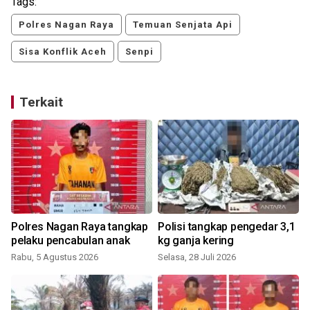
Tags:
Polres Nagan Raya
Temuan Senjata Api
Sisa Konflik Aceh
Senpi
Terkait
Polres Nagan Raya tangkap
Polisi tangkap pengedar 3,1
pelaku pencabulan anak
kg ganja kering
Rabu, 5 Agustus 2026
Selasa, 28 Juli 2026
J