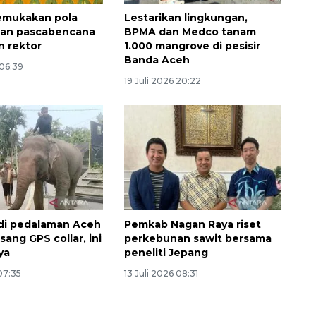
kemukakan pola
Lestarikan lingkungan,
an pascabencana
BPMA dan Medco tanam
n rektor
1.000 mangrove di pesisir
Banda Aceh
 06:39
19 Juli 2026 20:22
Memberantas kejahatan
jalanan Jakarta
r di pedalaman Aceh
Pemkab Nagan Raya riset
2026-08-05 18:00:00
sang GPS collar, ini
perkebunan sawit bersama
ya
peneliti Jepang
 07:35
13 Juli 2026 08:31