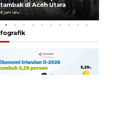
tambak di Aceh Utara
kekebala
8 jam lalu
9 jam lalu
nfografik