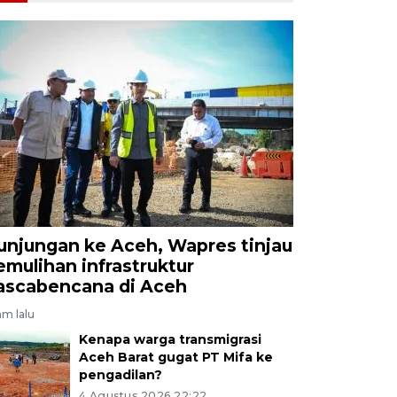
unjungan ke Aceh, Wapres tinjau
emulihan infrastruktur
ascabencana di Aceh
am lalu
Kenapa warga transmigrasi
Aceh Barat gugat PT Mifa ke
pengadilan?
4 Agustus 2026 22:22