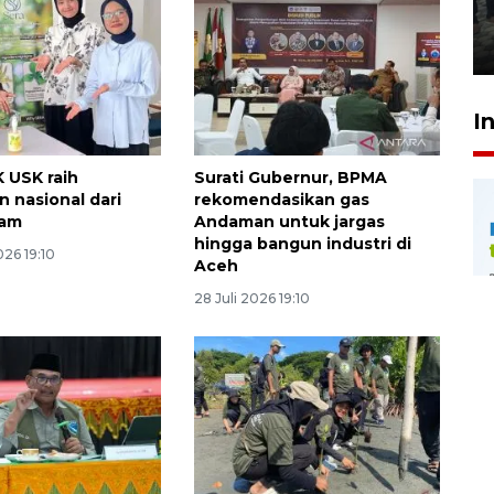
Meutia
31 Juli 2026 20:28
I
 USK raih
Surati Gubernur, BPMA
 nasional dari
rekomendasikan gas
lam
Andaman untuk jargas
hingga bangun industri di
26 19:10
Aceh
28 Juli 2026 19:10