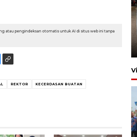
g atau pengindeksan otomatis untuk AI di situs web ini tanpa
FOTO - Arus libur Panjang ke
Sabang meningkat
2 Juni 2026 10:33
V
AL
REKTOR
KECERDASAN BUATAN
Pemkot Lhokseumawe siap
terima peralihan RSUD Cut