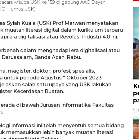
Upacara wisuda USK ke 159 di gedung AAC Dayan
 HO-Humas USK)
tas Syiah Kuala (USK) Prof Marwan menyatakan
muatan literasi digital dalam kurikulum terbaru
ra digitalisasi atau Revolusi Industri 4.0 ini.
berbenah dalam menghadapi era digitalisasi atau
di Darussalam, Banda Aceh, Rabu.
, magister, doktor, profesi, spesialis,
ma untuk periode Agustus " Oktober 2023
njelaskan salah satu upaya yang USK lakukan
K
ister Kecerdasan Buatan.
p
p
erada di bawah Jurusan Informatika Fakultas
9 j
.
gi informasi ini telah menyentuh semua bidang
uk memasukkan lebih banyak muatan literasi