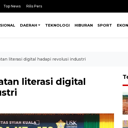
Top News
Rilis Pers
SIONAL
DAERAH
TEKNOLOGI
HIBURAN
SPORT
EKO
n literasi digital hadapi revolusi industri
T
an literasi digital
stri