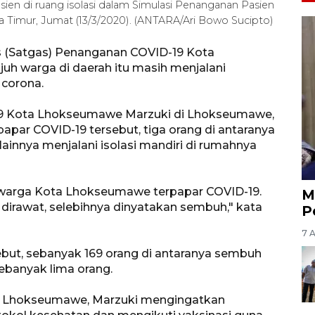
asien di ruang isolasi dalam Simulasi Penanganan Pasien
a Timur, Jumat (13/3/2020). (ANTARA/Ari Bowo Sucipto)
 (Satgas) Penanganan COVID-19 Kota
 warga di daerah itu masih menjalani
 corona.
19 Kota Lhokseumawe Marzuki di Lhokseumawe,
apar COVID-19 tersebut, tiga orang di antaranya
lainnya menjalani isolasi mandiri di rumahnya
1 warga Kota Lhokseumawe terpapar COVID-19.
M
g dirawat, selebihnya dinyatakan sembuh," kata
P
7 
ebut, sebanyak 169 orang di antaranya sembuh
ebanyak lima orang.
di Lhokseumawe, Marzuki mengingatkan