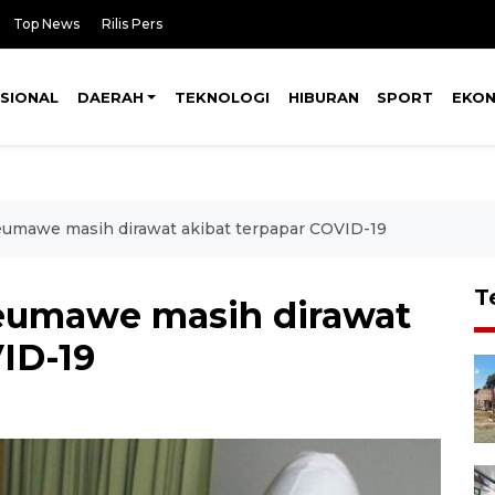
Top News
Rilis Pers
SIONAL
DAERAH
TEKNOLOGI
HIBURAN
SPORT
EKO
umawe masih dirawat akibat terpapar COVID-19
T
eumawe masih dirawat
ID-19