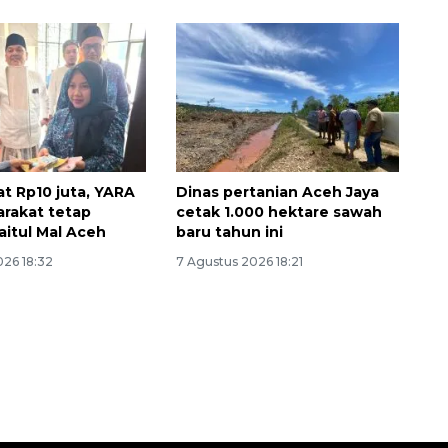
at Rp10 juta, YARA
Dinas pertanian Aceh Jaya
arakat tetap
cetak 1.000 hektare sawah
aitul Mal Aceh
baru tahun ini
160 ribu sambungan baru
026 18:32
7 Agustus 2026 18:21
jaringan gas 2026
2026-08-07 18:00:00