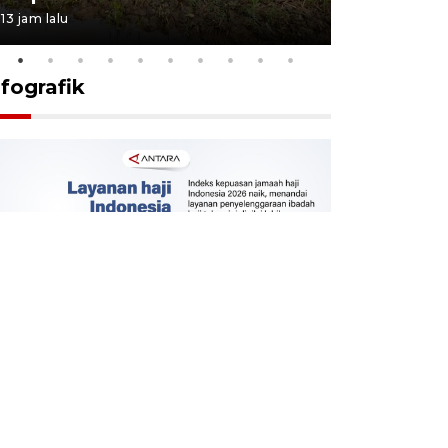
13 jam lalu
21 jam lalu
nfografik