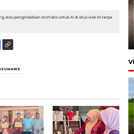
g atau pengindeksan otomatis untuk AI di situs web ini tanpa
FOTO - Arus libur Panjang ke
Sabang meningkat
2 Juni 2026 10:33
V
SEUMAWE
Program Taruna Bakti
Kepolisian latih siswa Sekolah
Rakyat Lhokseumawe