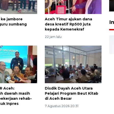
3 Agustus 2026 19:15
 ke jambore
Aceh Timur ajukan dana
I
 guru sumbang
desa kreatif Rp500 juta
kepada Kemenekraf
22 jam lalu
R Aceh:
Disdik Dayah Aceh Utara
h daerah masih
Pelajari Program Beut Kitab
 pekerjaan rehab-
di Aceh Besar
uk Inpres
7 Agustus 2026 20:31