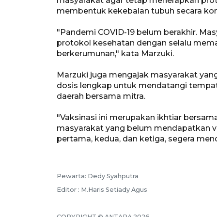
masyarakat agar tetap menerapkan prot
membentuk kekebalan tubuh secara ko
"Pandemi COVID-19 belum berakhir. Masy
protokol kesehatan dengan selalu memak
berkerumunan," kata Marzuki.
Marzuki juga mengajak masyarakat yang
dosis lengkap untuk mendatangi tempat
daerah bersama mitra.
"Vaksinasi ini merupakan ikhtiar bersam
masyarakat yang belum mendapatkan vaks
pertama, kedua, dan ketiga, segera mend
Pewarta: Dedy Syahputra
Editor : M.Haris Setiady Agus
COPYRIGHT © ANTARA 2026