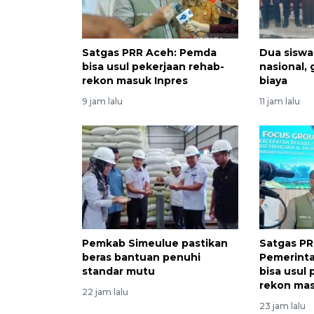
Satgas PRR Aceh: Pemda
Dua siswa
bisa usul pekerjaan rehab-
nasional,
rekon masuk Inpres
biaya
9 jam lalu
11 jam lalu
Pemkab Simeulue pastikan
Satgas PR
beras bantuan penuhi
Pemerinta
standar mutu
bisa usul
rekon mas
22 jam lalu
23 jam lalu