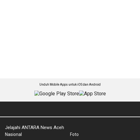
Unduh Mobile Apps untuk iOS dan Android
Jelajahi ANTARA News Aceh
Nasional
Foto