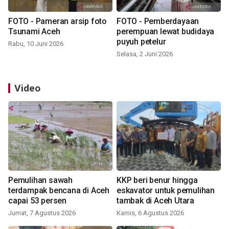
FOTO - Pameran arsip foto
FOTO - Pemberdayaan
Tsunami Aceh
perempuan lewat budidaya
puyuh petelur
Rabu, 10 Juni 2026
Selasa, 2 Juni 2026
Video
Pemulihan sawah
KKP beri benur hingga
terdampak bencana di Aceh
eskavator untuk pemulihan
capai 53 persen
tambak di Aceh Utara
Jumat, 7 Agustus 2026
Kamis, 6 Agustus 2026