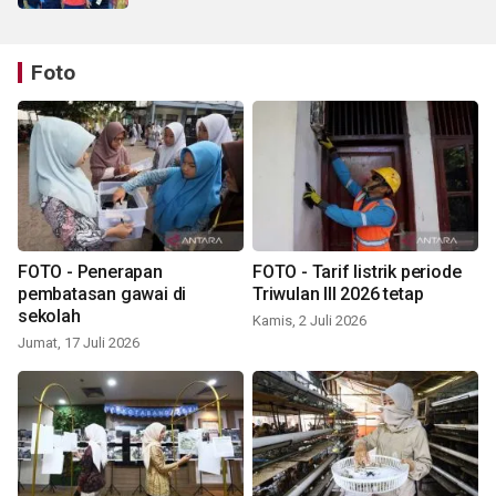
Foto
FOTO - Penerapan
FOTO - Tarif listrik periode
pembatasan gawai di
Triwulan III 2026 tetap
sekolah
Kamis, 2 Juli 2026
Jumat, 17 Juli 2026