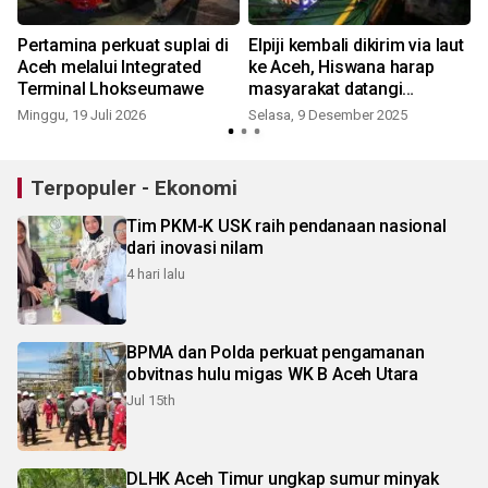
Pertamina perkuat suplai di
Elpiji kembali dikirim via laut
Aceh melalui Integrated
ke Aceh, Hiswana harap
Terminal Lhokseumawe
masyarakat datangi
pangkalan resmi
l
Minggu, 19 Juli 2026
Selasa, 9 Desember 2025
Terpopuler - Ekonomi
Tim PKM-K USK raih pendanaan nasional
dari inovasi nilam
4 hari lalu
BPMA dan Polda perkuat pengamanan
obvitnas hulu migas WK B Aceh Utara
Jul 15th
DLHK Aceh Timur ungkap sumur minyak