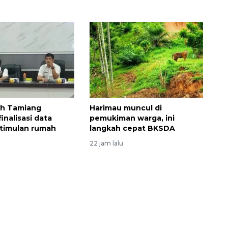
h Tamiang
Harimau muncul di
inalisasi data
pemukiman warga, ini
timulan rumah
langkah cepat BKSDA
Sinyal positif perekonomian
22 jam lalu
Indonesia
2026-08-05 15:00:00