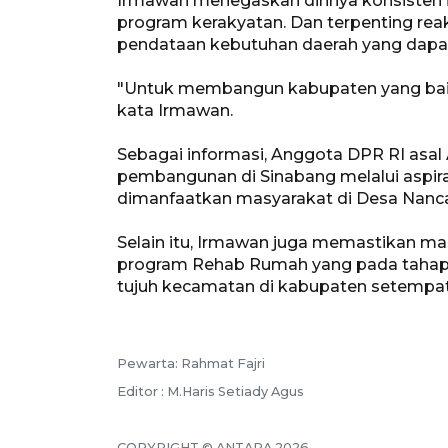
Irmawan menegaskan dirinya konsiste
program kerakyatan. Dan terpenting re
pendataan kebutuhan daerah yang dapat
"Untuk membangun kabupaten yang baik, 
kata Irmawan.
Sebagai informasi, Anggota DPR RI asal
pembangunan di Sinabang melalui aspira
dimanfaatkan masyarakat di Desa Nanc
Selain itu, Irmawan juga memastikan m
program Rehab Rumah yang pada tahap 
tujuh kecamatan di kabupaten setempat
Pewarta: Rahmat Fajri
Editor : M.Haris Setiady Agus
COPYRIGHT © ANTARA 2026