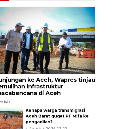
unjungan ke Aceh, Wapres tinjau
emulihan infrastruktur
ascabencana di Aceh
am lalu
Kenapa warga transmigrasi
Aceh Barat gugat PT Mifa ke
pengadilan?
4 Agustus 2026 22:22