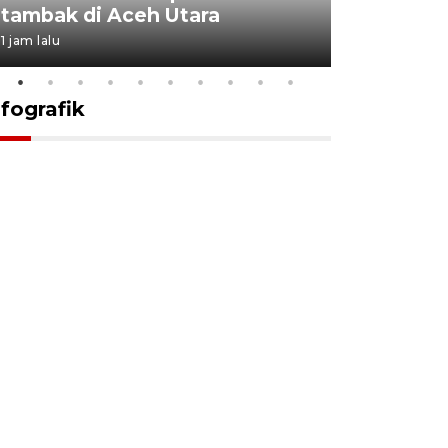
tambak di Aceh Utara
kekebala
1 jam lalu
1 jam lalu
nfografik