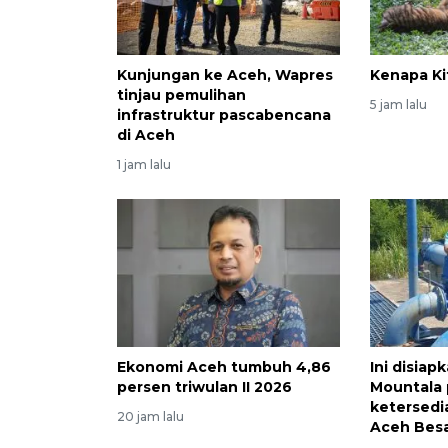
Kunjungan ke Aceh, Wapres
Kenapa Ki
tinjau pemulihan
5 jam lalu
infrastruktur pascabencana
di Aceh
1 jam lalu
Ekonomi Aceh tumbuh 4,86
Ini disia
persen triwulan II 2026
Mountala 
ketersedia
20 jam lalu
Aceh Bes