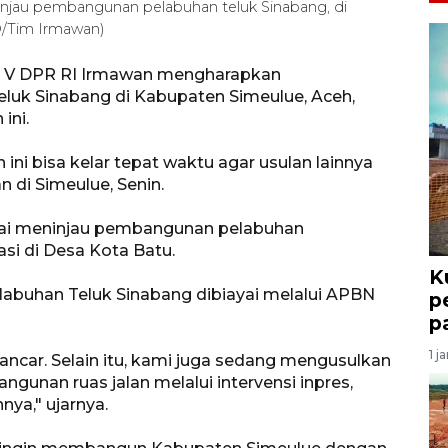
njau pembangunan pelabuhan teluk Sinabang, di
O/Tim Irmawan)
i V DPR RI Irmawan mengharapkan
k Sinabang di Kabupaten Simeulue, Aceh,
ini.
i bisa kelar tepat waktu agar usulan lainnya
n di Simeulue, Senin.
sai meninjau pembangunan pelabuhan
si di Desa Kota Batu.
K
uhan Teluk Sinabang dibiayai melalui APBN
p
p
1 j
ncar. Selain itu, kami juga sedang mengusulkan
gunan ruas jalan melalui intervensi inpres,
nnya," ujarnya.