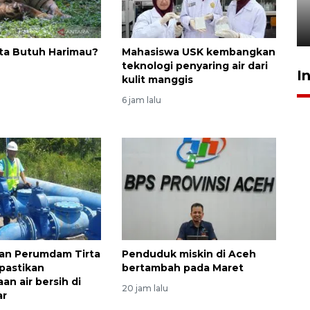
Meutia
31 Juli 2026 20:28
ta Butuh Harimau?
Mahasiswa USK kembangkan
teknologi penyaring air dari
I
kulit manggis
6 jam lalu
pkan Perumdam Tirta
Penduduk miskin di Aceh
pastikan
bertambah pada Maret
an air bersih di
20 jam lalu
ar