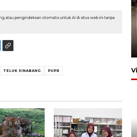
g atau pengindeksan otomatis untuk AI di situs web ini tanpa
FOTO - Arus libur Panjang ke
Sabang meningkat
2 Juni 2026 10:33
V
TELUK SINABANG
PUPR
Pemkot Lhokseumawe siap
terima peralihan RSUD Cut