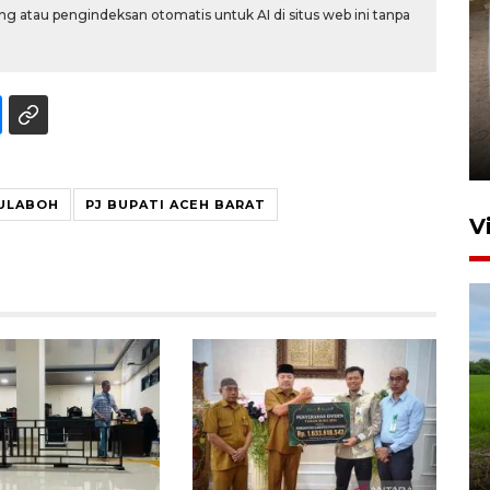
g atau pengindeksan otomatis untuk AI di situs web ini tanpa
FOTO - Arus libur Panjang ke
Sabang meningkat
2 Juni 2026 10:33
EULABOH
PJ BUPATI ACEH BARAT
V
Program Taruna Bakti
Kepolisian latih siswa Sekolah
Rakyat Lhokseumawe