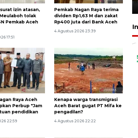
3 Agustus 2026 19:15
urat izin atasan,
Pemkab Nagan Raya terima
Meulaboh tolak
dividen Rp1,63 M dan zakat
ASN Pemkab Aceh
Rp400 juta dari Bank Aceh
I
4 Agustus 2026 23:39
26 17:51
agan Raya Aceh
Kenapa warga transmigrasi
apkan Perbup "Jam
Aceh Barat gugat PT Mifa ke
atuan pendidikan
pengadilan?
026 22:59
4 Agustus 2026 22:22