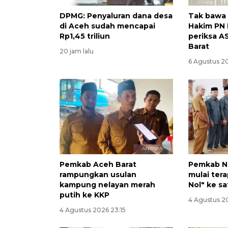
DPMG: Penyaluran dana desa
Tak bawa s
di Aceh sudah mencapai
Hakim PN 
Rp1,45 triliun
periksa 
Barat
20 jam lalu
6 Agustus 20
Pemkab Aceh Barat
Pemkab N
rampungkan usulan
mulai ter
kampung nelayan merah
Nol" ke s
putih ke KKP
4 Agustus 2
4 Agustus 2026 23:15