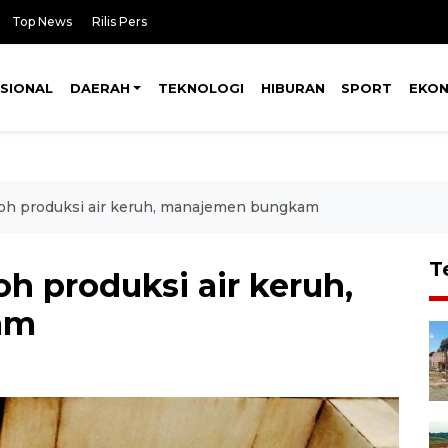
Top News
Rilis Pers
SIONAL
DAERAH
TEKNOLOGI
HIBURAN
SPORT
EKO
oh produksi air keruh, manajemen bungkam
T
h produksi air keruh,
am