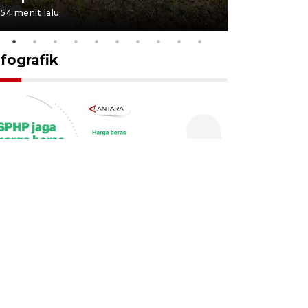
54 menit lalu
9 jam lalu
nfografik