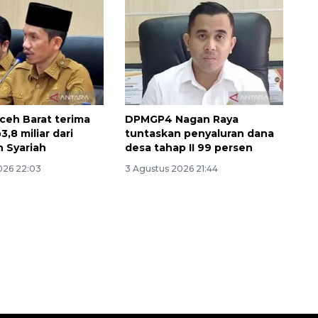
eh Barat terima
DPMGP4 Nagan Raya
3,8 miliar dari
tuntaskan penyaluran dana
 Syariah
desa tahap II 99 persen
026 22:03
3 Agustus 2026 21:44
Awas penipuan berbasis AI
2026-08-07 13:45:00