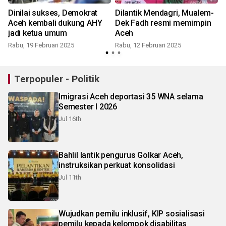
Dinilai sukses, Demokrat
Dilantik Mendagri, Mualem-
Aceh kembali dukung AHY
Dek Fadh resmi memimpin
jadi ketua umum
Aceh
Rabu, 19 Februari 2025
Rabu, 12 Februari 2025
K
Terpopuler - Politik
Imigrasi Aceh deportasi 35 WNA selama
Semester I 2026
Jul 16th
Bahlil lantik pengurus Golkar Aceh,
instruksikan perkuat konsolidasi
Jul 11th
Wujudkan pemilu inklusif, KIP sosialisasi
pemilu kepada kelompok disabilitas