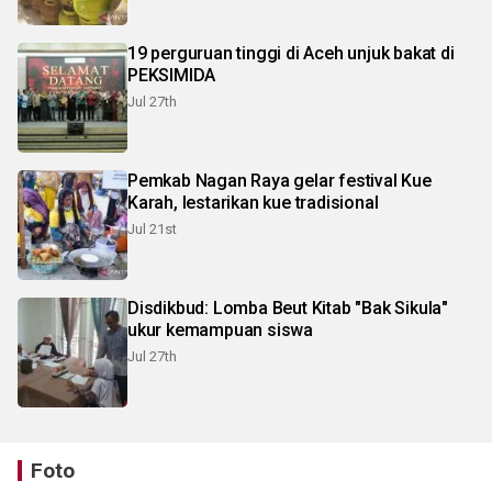
19 perguruan tinggi di Aceh unjuk bakat di
PEKSIMIDA
Jul 27th
Pemkab Nagan Raya gelar festival Kue
Karah, lestarikan kue tradisional
Jul 21st
Disdikbud: Lomba Beut Kitab "Bak Sikula"
ukur kemampuan siswa
Jul 27th
Foto