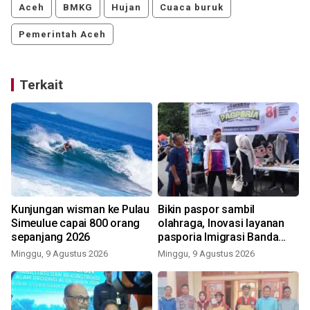
Aceh
BMKG
Hujan
Cuaca buruk
Pemerintah Aceh
Terkait
Kunjungan wisman ke Pulau
Bikin paspor sambil
Simeulue capai 800 orang
olahraga, Inovasi layanan
sepanjang 2026
pasporia Imigrasi Banda
Aceh buat CFD makin ceria
Minggu, 9 Agustus 2026
Minggu, 9 Agustus 2026