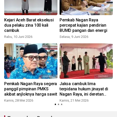
Kejari Aceh Barat eksekusi
Pemkab Nagan Raya
dua pelaku zina 100 kali
percepat kajian pendirian
cambuk
BUMD pangan dan energi
Rabu, 10 Juni 2026
Selasa, 9 Juni 2026
K
Pemkab Nagan Raya segera
Jaksa cambuk lima
panggil pimpinan PMKS
terpidana hukum jinayat di
akibat anjloknya harga sawit
Nagan Raya, ini deretan
hukumannya
Kamis, 28 Mei 2026
Kamis, 21 Mei 2026