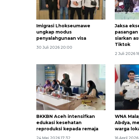
Imigrasi Lhokseumawe
Jaksa eks
ungkap modus
pasangan
penyalahgunaan visa
siarkan as
Tiktok
30 Juli 2026 20:00
2 Juli 2026 1
BKKBN Aceh intensifkan
WNA Malay
edukasi kesehatan
Abdya, m
reproduksi kepada remaja
warga loka
24 Mei 2026 17:32
16 April 2026