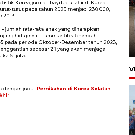
stik Korea, jumlah bayi baru lahir di Korea
turut-turut pada tahun 2023 menjadi 230.000,
n 2013,
 – jumlah rata-rata anak yang diharapkan
FOTO - Arus libur Panjang ke
jang hidupnya – turun ke titik terendah
Sabang meningkat
,65 pada periode Oktober-Desember tahun 2023,
 penggantian sebesar 2,1 yang akan menjaga
2 Juni 2026 10:33
ka 51 juta.
V
m dengan judul:
Pernikahan di Korea Selatan
khir
Pemkot Lhokseumawe siap
terima peralihan RSUD Cut