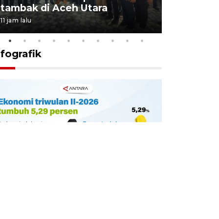
tambak di Aceh Utara
kekebala
11 jam lalu
11 jam lalu
nfografik