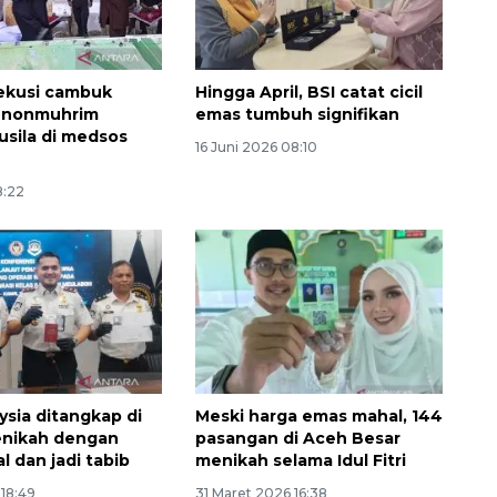
ekusi cambuk
Hingga April, BSI catat cicil
 nonmuhrim
emas tumbuh signifikan
usila di medsos
16 Juni 2026 08:10
8:22
Memberantas kejahatan
jalanan Jakarta
2026-08-05 18:00:00
sia ditangkap di
Meski harga emas mahal, 144
enikah dengan
pasangan di Aceh Besar
l dan jadi tabib
menikah selama Idul Fitri
 18:49
31 Maret 2026 16:38