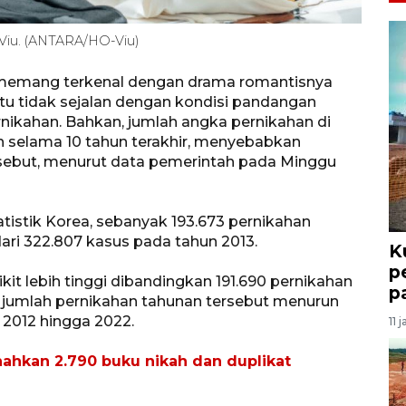
i Viu. (ANTARA/HO-Viu)
n memang terkenal dengan drama romantisnya
u tidak sejalan dengan kondisi pandangan
rnikahan. Bahkan, jumlah angka pernikahan di
n selama 10 tahun terakhir, menyebabkan
rsebut, menurut data pemerintah pada Minggu
tistik Korea, sebanyak 193.673 pernikahan
dari 322.807 kasus pada tahun 2013.
K
p
it lebih tinggi dibandingkan 191.690 pernikahan
p
i jumlah pernikahan tahunan tersebut menurun
n 2012 hingga 2022.
11 
hkan 2.790 buku nikah dan duplikat