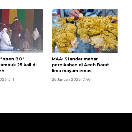
 "open BO"
MAA: Standar mahar
ambuk 25 kali di
pernikahan di Aceh Barat
eh
lima mayam emas
026 15:11
26 Januari 2026 17:40