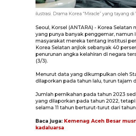
ilustrasi. Drama Korea “Miracle” yang tayang d
Seoul, Korsel (ANTARA) - Korea Selata
yang punya banyak penggemar, namun it
masyarakat mereka tentang institusi pe
Korea Selatan anjlok sebanyak 40 perse
penurunan angka kelahiran di negara te
(3/3).
Menurut data yang dikumpulkan oleh Sta
dilaporkan pada tahun lalu, turun tajam 
Jumlah pernikahan pada tahun 2023 sedik
yang dilaporkan pada tahun 2022, tetap
selama 11 tahun berturut-turut dari tahu
Baca juga:
Kemenag Aceh Besar musna
kadaluarsa