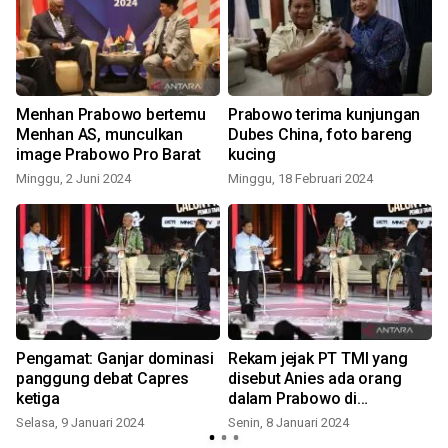
Menhan Prabowo bertemu
Prabowo terima kunjungan
Menhan AS, munculkan
Dubes China, foto bareng
image Prabowo Pro Barat
kucing
Minggu, 2 Juni 2024
Minggu, 18 Februari 2024
Pengamat: Ganjar dominasi
Rekam jejak PT TMI yang
panggung debat Capres
disebut Anies ada orang
ketiga
dalam Prabowo di
pengadaan alutsista
Selasa, 9 Januari 2024
Senin, 8 Januari 2024