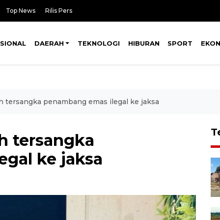
Top News
Rilis Pers
SIONAL
DAERAH
TEKNOLOGI
HIBURAN
SPORT
EKO
uh tersangka penambang emas ilegal ke jaksa
T
uh tersangka
gal ke jaksa