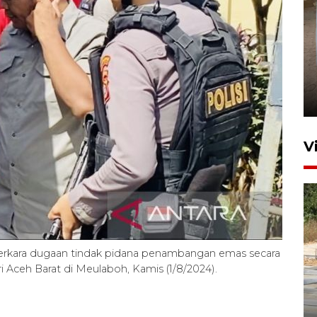
FOTO - Arus libur Panjang ke
Sabang meningkat
2 Juni 2026 10:33
V
perkara dugaan tindak pidana penambangan emas secara
ri Aceh Barat di Meulaboh, Kamis (1/8/2024).
Dinkes Lhokseumawe uji
kualitas air Sekolah Rakyat