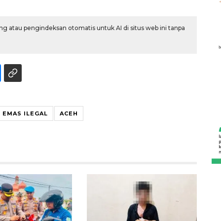
g atau pengindeksan otomatis untuk AI di situs web ini tanpa
 EMAS ILEGAL
ACEH
132 ribu keluarga graduasi dari
kemiskinan
2026-08-07 06:45:00