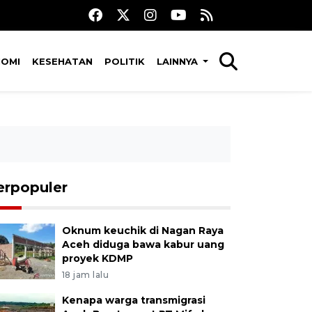
NOMI
KESEHATAN
POLITIK
LAINNYA
erpopuler
Oknum keuchik di Nagan Raya
Aceh diduga bawa kabur uang
proyek KDMP
18 jam lalu
Kenapa warga transmigrasi