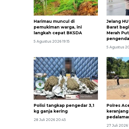
Harimau muncul di
Jelang HU
pemukiman warga, ini
Barat bag
langkah cepat BKSDA
Merah Put
pengenda
5 Agustus 2026 19:15
5 Agustus 2
Polisi tangkap pengedar 3,1
Polres Ac
kg ganja kering
keranjang
pedalama
28 Juli 2026 20:45
27 Juli 2026 