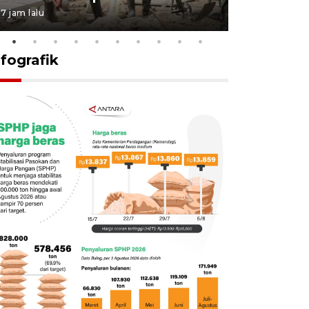
7 jam lalu
14 jam lalu
nfografik