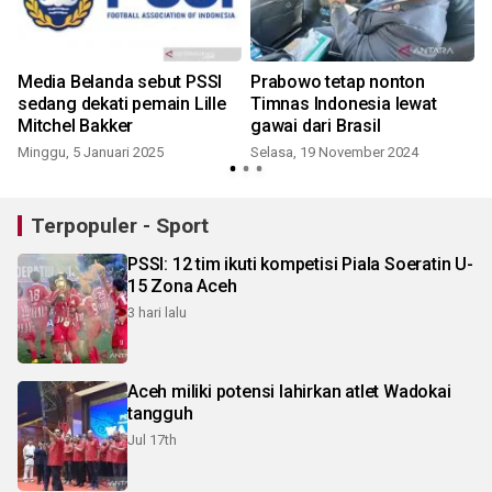
n
Media Belanda sebut PSSI
Prabowo tetap nonton
sedang dekati pemain Lille
Timnas Indonesia lewat
Mitchel Bakker
gawai dari Brasil
t
Minggu, 5 Januari 2025
Selasa, 19 November 2024
Terpopuler - Sport
PSSI: 12 tim ikuti kompetisi Piala Soeratin U-
15 Zona Aceh
3 hari lalu
Aceh miliki potensi lahirkan atlet Wadokai
tangguh
Jul 17th