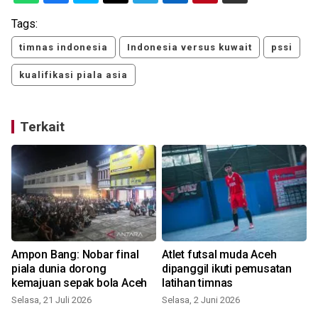
Tags:
timnas indonesia
Indonesia versus kuwait
pssi
kualifikasi piala asia
Terkait
a
Ampon Bang: Nobar final
Atlet futsal muda Aceh
piala dunia dorong
dipanggil ikuti pemusatan
kemajuan sepak bola Aceh
latihan timnas
S
Selasa, 21 Juli 2026
Selasa, 2 Juni 2026