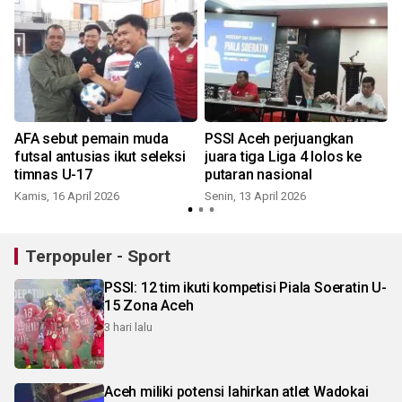
AFA sebut pemain muda
PSSI Aceh perjuangkan
futsal antusias ikut seleksi
juara tiga Liga 4 lolos ke
timnas U-17
putaran nasional
Kamis, 16 April 2026
Senin, 13 April 2026
K
Terpopuler - Sport
PSSI: 12 tim ikuti kompetisi Piala Soeratin U-
15 Zona Aceh
3 hari lalu
Aceh miliki potensi lahirkan atlet Wadokai