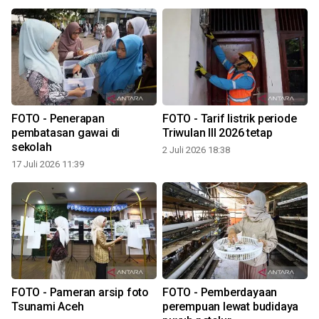
FOTO - Penerapan
FOTO - Tarif listrik periode
h
pembatasan gawai di
Triwulan III 2026 tetap
sekolah
2 Juli 2026 18:38
2
17 Juli 2026 11:39
FOTO - Pameran arsip foto
FOTO - Pemberdayaan
Tsunami Aceh
perempuan lewat budidaya