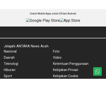
Unduh Mobile Apps untuk iOS dan Android
Jelajahi ANTARA News Aceh
Nasional
Foto
Daerah
Video
Teknologi
Ketentuan Penggunaan
Hiburan
Kebijakan Privasi
Sport
Kebijakan Cookie
Ekonomi
Pedoman Media Siber
Kesehatan
Tentang Kami
Politik
Rilis Pers
Dunia
BrandA