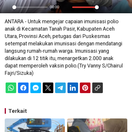
00:00
Play
Mute
Settings
PIP
En
ANTARA - Untuk mengejar capaian imunisasi polio
ful
anak di Kecamatan Tanah Pasir, Kabupaten Aceh
Utara, Provinsi Aceh, petugas dari Puskesmas
setempat melakukan imunisasi dengan mendatangi
langsung rumah-rumah warga. Imunisasi yang
dilakukan di 12 titik itu, menargetkan 2.000 anak
dapat memperoleh vaksin polio.(Try Vanny S/Chairul
Fajri/Sizuka)
Terkait