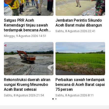
Satgas PRR Aceh
Jembatan Perintis Sikundo
Kemendagri tinjau sawah
Aceh Barat mulai dibangun
terdampak bencana Aceh
Sabtu, 8 Agustus 2026 22:41
Barat
Minggu, 9 Agustus 2026 14:51
n
Rekonstruksi daerah aliran
Perbaikan sawah terdampak
sungai Krueng Meureubo
bencana di Aceh Barat capai
Aceh Barat selesai
75 persen
Sabtu, 8 Agustus 2026 21:54
Sabtu, 8 Agustus 2026 8:11