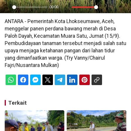
00:00
Play
Mute
Settings
PIP
En
ANTARA - Pemerintah Kota Lhokseumawe, Aceh,
ful
menggelar panen perdana bawang merah di Desa
Paloh Dayah, Kecamatan Muara Satu, Jumat (15/9).
Pembudidayaan tanaman tersebut menjadi salah satu
upaya menjaga ketahanan pangan dari lahan tidur
yang dimanfaatkan warga. (Try Vanny/Chairul
Fajri/Nusantara Mulkan)
Terkait