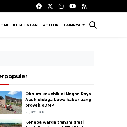
NOMI
KESEHATAN
POLITIK
LAINNYA
erpopuler
Oknum keuchik di Nagan Raya
Aceh diduga bawa kabur uang
proyek KDMP
21 jam lalu
Kenapa warga transmigrasi