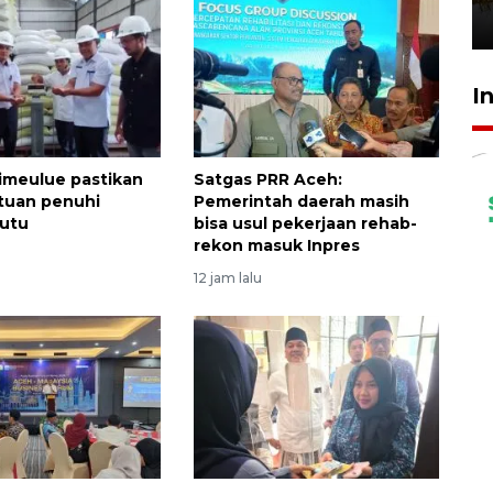
3 Agustus 2026 19:15
I
imeulue pastikan
Satgas PRR Aceh:
tuan penuhi
Pemerintah daerah masih
mutu
bisa usul pekerjaan rehab-
rekon masuk Inpres
12 jam lalu