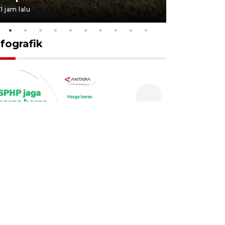
1 jam lalu
10 jam lalu
nfografik