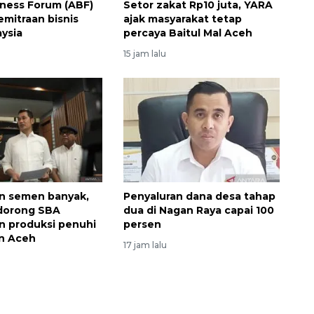
ness Forum (ABF)
Setor zakat Rp10 juta, YARA
emitraan bisnis
ajak masyarakat tetap
ysia
percaya Baitul Mal Aceh
15 jam lalu
Awas penipuan berbasis AI
n semen banyak,
Penyaluran dana desa tahap
dorong SBA
dua di Nagan Raya capai 100
2026-08-07 13:45:00
n produksi penuhi
persen
n Aceh
17 jam lalu