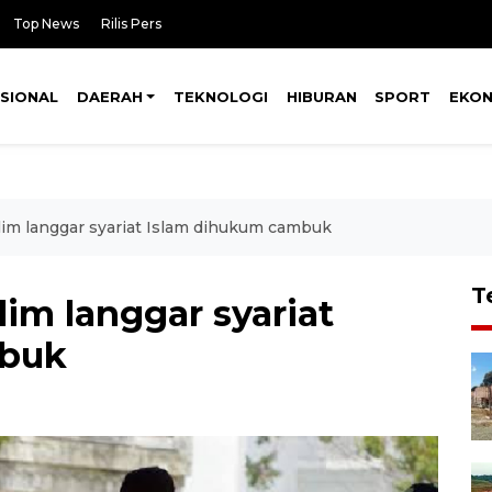
Top News
Rilis Pers
SIONAL
DAERAH
TEKNOLOGI
HIBURAN
SPORT
EKO
im langgar syariat Islam dihukum cambuk
T
im langgar syariat
mbuk