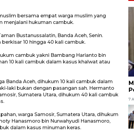
nmuslim bersama empat warga muslim yang
lam menjalani hukuman cambuk.
aman Bustanussalatin, Banda Aceh, Senin.
 berkisar 10 hingga 40 kali cambuk.
dihukum cambuk yakni Bambang Harianto bin
man 10 kali cambuk dalam kasus khalwat atau
arga Banda Aceh, dihukum 10 kali cambuk dalam
M
laki-laki bukan dengan pasangan sah. Hermanto
P
mosir, Sumatera Utara, dihukum 40 kali cambuk
7 
s.
kpahan, warga Samosir, Sumatera Utara, dihukum
imoty Hanasmoro bin Nurwahyudi Hanasmoro,
mbuk dalam kasus minuman keras.