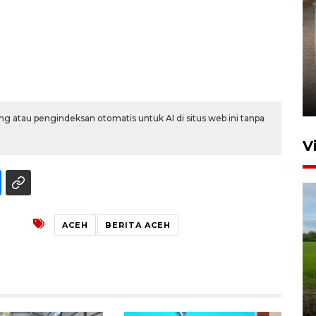
FOTO - Arus libur Panjang ke
Sabang meningkat
2 Juni 2026 10:33
g atau pengindeksan otomatis untuk AI di situs web ini tanpa
V
ACEH
BERITA ACEH
Program Taruna Bakti
Kepolisian latih siswa Sekolah
Rakyat Lhokseumawe