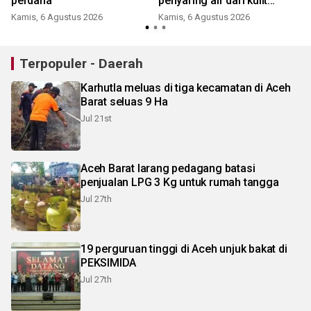
perdana
penyaring air dari kulit
S
manggis
Kamis, 6 Agustus 2026
Kamis, 6 Agustus 2026
Terpopuler - Daerah
Karhutla meluas di tiga kecamatan di Aceh
Barat seluas 9 Ha
Jul 21st
Aceh Barat larang pedagang batasi
penjualan LPG 3 Kg untuk rumah tangga
Jul 27th
19 perguruan tinggi di Aceh unjuk bakat di
PEKSIMIDA
Jul 27th