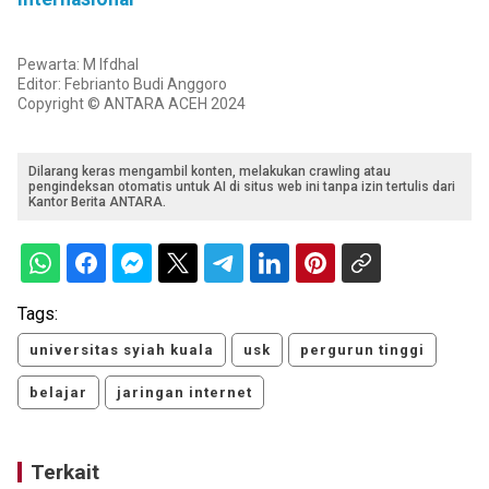
Pewarta: M Ifdhal
Editor: Febrianto Budi Anggoro
Copyright © ANTARA ACEH 2024
Dilarang keras mengambil konten, melakukan crawling atau
pengindeksan otomatis untuk AI di situs web ini tanpa izin tertulis dari
Kantor Berita ANTARA.
Tags:
universitas syiah kuala
usk
pergurun tinggi
belajar
jaringan internet
Terkait