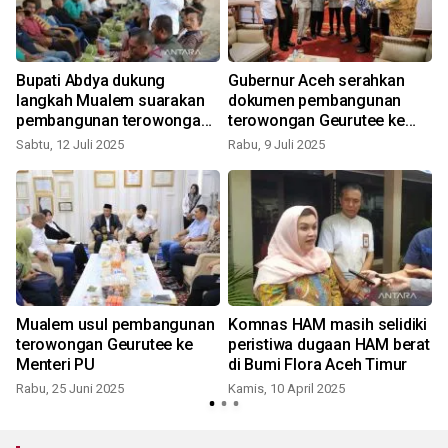
Bupati Abdya dukung
Gubernur Aceh serahkan
langkah Mualem suarakan
dokumen pembangunan
pembangunan terowongan
terowongan Geurutee ke
Geurutee
Menteri PPN
Sabtu, 12 Juli 2025
Rabu, 9 Juli 2025
S
Mualem usul pembangunan
Komnas HAM masih selidiki
terowongan Geurutee ke
peristiwa dugaan HAM berat
Menteri PU
di Bumi Flora Aceh Timur
Rabu, 25 Juni 2025
Kamis, 10 April 2025