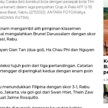
ky Caraka (kiri) berebut bola dengan pesepak bola Tim
a kanan) dalam laga penyisihan Grup A Piala AFF U-19
 Jawa Barat, Sabtu (2/7/2022). ANTARA FOTO/Aditya
 PRADANA PUTRA)
ietnam mengambil alih pimpinan klasemen
usai mengalahkan Brunei Darussalam dengan skor
si, Rabu.
yen Gian Tan (dua gol), Ha Chau Phi dan Nguyen
K
ksi tujuh poin dari tiga pertandingan. Catatan
B
ertengger di peringkat kedua dengan enam poin
p
4 
menundukkan Filipina dengan skor 3-1, Rabu
, Jakarta, via gol-gol dari Swan Htet, Thein Zaw
uat Jaime Rosquillo.