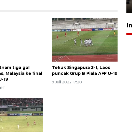
30 Juli 2026 23:37
Sinyal positif perekonomian
I
Indonesia
2026-08-05 15:00:00
tnam tiga gol
Tekuk Singapura 3-1, Laos
s, Malaysia ke final
puncak Grup B Piala AFF U-19
U-19
9 Juli 2022 17:20
8:11