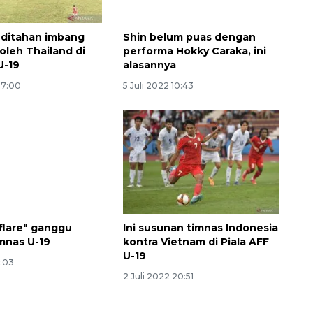
 ditahan imbang
Shin belum puas dengan
oleh Thailand di
performa Hokky Caraka, ini
U-19
alasannya
07:00
5 Juli 2022 10:43
flare" ganggu
Ini susunan timnas Indonesia
mnas U-19
kontra Vietnam di Piala AFF
U-19
1:03
2 Juli 2022 20:51