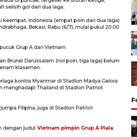
ada di puncak, tergeser ke urutan ketiga,
selisih gol dari dua laga.
si keempat, Indonesia (empat poin dari dua laga)
ndrabhaga, Bekasi, Rabu (6/7), mulai pukul 20.00
pucuk Grup A dari Vietnam.
 dan Brunei Darussalam (nol poin, tiga laga) belum
keenam klasemen.
berlaga kontra Myanmar di Stadion Madya Gelora
n menghadapi Thailand di Stadion Patriot
F
umpa Filipina, juga di Stadion Patriot
m dengan judul:
Vietnam pimpin Grup A Piala