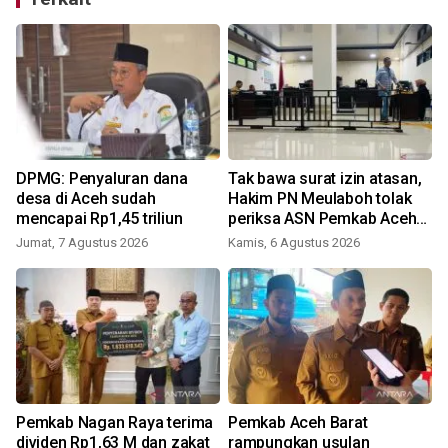
DPMG: Penyaluran dana
Tak bawa surat izin atasan,
k
desa di Aceh sudah
Hakim PN Meulaboh tolak
mencapai Rp1,45 triliun
periksa ASN Pemkab Aceh
Barat
Jumat, 7 Agustus 2026
Kamis, 6 Agustus 2026
Pemkab Nagan Raya terima
Pemkab Aceh Barat
dividen Rp1,63 M dan zakat
rampungkan usulan