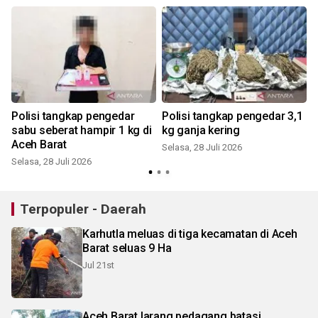
Polisi tangkap pengedar
Polisi tangkap pengedar 3,1
sabu seberat hampir 1 kg di
kg ganja kering
Aceh Barat
Selasa, 28 Juli 2026
Selasa, 28 Juli 2026
S
Terpopuler - Daerah
Karhutla meluas di tiga kecamatan di Aceh
Barat seluas 9 Ha
Jul 21st
Aceh Barat larang pedagang batasi